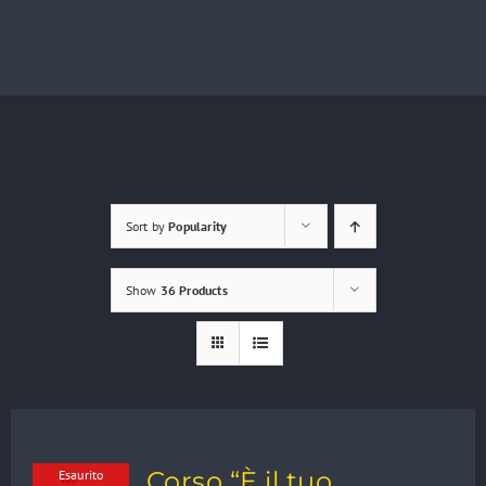
Sort by
Popularity
Show
36 Products
Corso “È il tuo
Esaurito