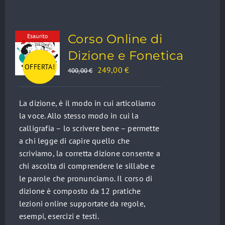
Corso Online di
Esaurito
Dizione e Fonetica
OFFERTA!
Il
Il
249,00
€
400,00
€
prezzo
prezzo
originale
attuale
La dizione, è il modo in cui articoliamo
era:
è:
la voce. Allo stesso modo in cui la
400,00 €.
249,00 €.
calligrafia – lo scrivere bene – permette
a chi legge di capire quello che
scriviamo, la corretta dizione consente a
chi ascolta di comprendere le sillabe e
le parole che pronunciamo. Il corso di
dizione è composto da 12 pratiche
lezioni online supportate da regole,
esempi, esercizi e testi.